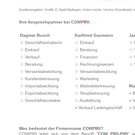
Quellenangaben: Grafik Ⓒ Stadt Büdingen. Unten rechts: Unsere Koordinaten 
Ihre Ansprechpartner bei COMP
I
RI:
Dagmar Busch
Karlfried Gaumann
Ja
☆ Geschäftsinhaberin
☆ Einkauf
☆ 
☆ Einkauf
☆ Beratung
☆ 
☆ Verkauf
☆ Finanzen
☆ 
☆ Beratung
☆ Rechnungswesen
☆ 
☆ Versandabwicklung
☆ Versandabwicklung
☆ Kundenbetreuung
☆ Marketing
☆ Importabwicklung
☆ Websitebetreuung
Ma
☆ Exportabwicklung
☆ Shopbetreuung
⭐︎ 
☆ Geschäftskontakte
☆ Ausbildung
⭐︎ 
⭐︎ Verkauf Ladengeschäft
⭐︎ 
Was bedeutet der Firmenname COMP
I
RI?
COMPIRI leitet sich von dem Begriff "
COM PIRI-PIRI
" a