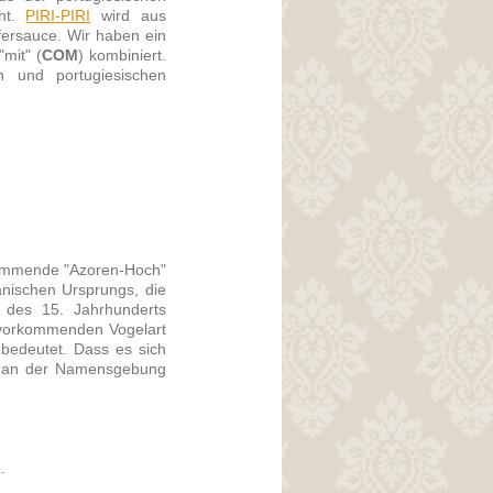
cht.
PIRI-PIRI
wird aus
fersauce. Wir haben ein
mit" (
COM
) kombiniert.
 und portugiesischen
timmende "Azoren-Hoch"
anischen Ursprungs, die
 des 15. Jahrhunderts
g vorkommenden Vogelart
 bedeutet. Dass es sich
at an der Namensgebung
.