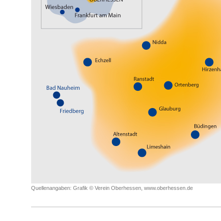
Quellenangaben: Grafik © Verein Oberhessen, www.oberhessen.de