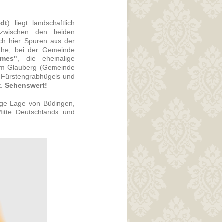
adt
) liegt landschaftlich
zwischen den beiden
sich hier Spuren aus der
ähe, bei der Gemeinde
imes"
, die ehemalige
 am Glauberg (Gemeinde
n Fürstengrabhügels und
t.
Sehenswert!
stige Lage von Büdingen,
itte Deutschlands und