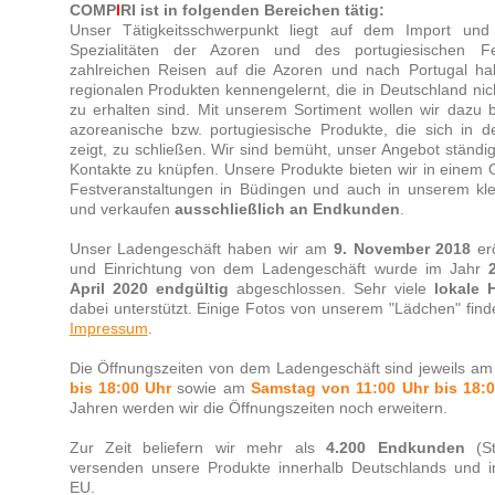
COMP
I
RI ist in folgenden Bereichen tätig:
Unser Tätigkeitsschwerpunkt liegt auf dem Import un
Spezialitäten der Azoren und des portugiesischen Fe
zahlreichen Reisen auf die Azoren und nach Portugal ha
regionalen Produkten kennengelernt, die in Deutschland nic
zu erhalten sind. Mit unserem Sortiment wollen wir dazu b
azoreanische bzw. portugiesische Produkte, die sich in 
zeigt, zu schließen. Wir sind bemüht, unser Angebot ständi
Kontakte zu knüpfen. Unsere Produkte bieten wir in einem O
Festveranstaltungen in Büdingen und auch in unserem kl
und verkaufen
ausschließlich an Endkunden
.
Unser Ladengeschäft haben wir am
9. November 2018
erö
und Einrichtung von dem Ladengeschäft wurde im Jahr
April 2020
endgültig
abgeschlossen. Sehr viele
lokale 
dabei unterstützt. Einige Fotos von unserem "Lädchen" fin
Impressum
.
Die Öffnungszeiten von dem Ladengeschäft sind jeweils a
bis 18:00 Uhr
sowie am
Samstag von 11:00 Uhr bis 18:
Jahren werden wir die Öffnungszeiten noch erweitern.
Zur Zeit beliefern wir mehr als
4.200 Endkunden
(St
versenden unsere Produkte innerhalb Deutschlands und 
EU.