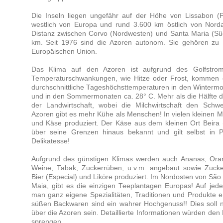
Die Inseln liegen ungefähr auf der Höhe von Lissabon (P
westlich von Europa und rund 3.600 km östlich von Nordam
Distanz zwischen Corvo (Nordwesten) und Santa Maria (Süd
km. Seit 1976 sind die Azoren autonom. Sie gehören zu 
Europäischen Union.
Das Klima auf den Azoren ist aufgrund des Golfstrom
Temperaturschwankungen, wie Hitze oder Frost, kommen eig
durchschnittliche Tageshöchsttemperaturen in den Wintermo
und in den Sommermonaten ca. 28° C. Mehr als die Hälfte d
der Landwirtschaft, wobei die Milchwirtschaft den Schwe
Azoren gibt es mehr Kühe als Menschen! In vielen kleinen M
und Käse produziert. Der Käse aus dem kleinen Ort Beira (
über seine Grenzen hinaus bekannt und gilt selbst in P
Delikatesse!
Aufgrund des günstigen Klimas werden auch Ananas, Oran
Weine, Tabak, Zuckerrüben, u.v.m. angebaut sowie Zucker,
Bier (Especial) und Liköre produziert. Im Nordosten von São
Maia, gibt es die einzigen Teeplantagen Europas! Auf jed
man ganz eigene Spezialitäten, Traditionen und Produkte e
süßen Backwaren sind ein wahrer Hochgenuss!! Dies soll nu
über die Azoren sein. Detaillierte Informationen würden de
sprengen.