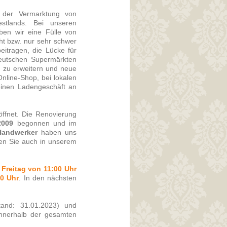
d der Vermarktung von
stlands. Bei unseren
ben wir eine Fülle von
ht bzw. nur sehr schwer
eitragen, die Lücke für
deutschen Supermärkten
g zu erweitern und neue
nline-Shop, bei lokalen
einen Ladengeschäft an
ffnet. Die Renovierung
2009
begonnen und im
Handwerker
haben uns
den Sie auch in unserem
m
Freitag von 11:00 Uhr
00 Uhr
. In den nächsten
and: 31.01.2023) und
innerhalb der gesamten