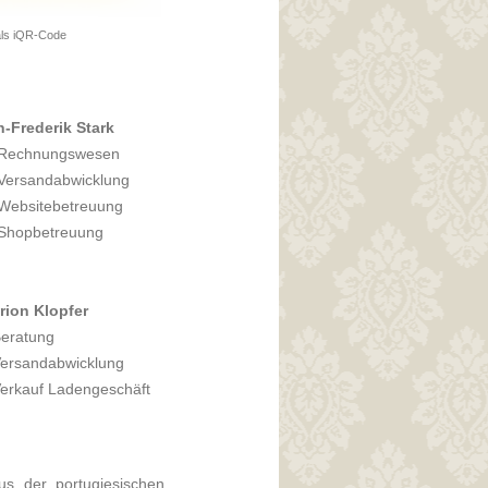
als iQR-Code
n-Frederik Stark
Rechnungswesen
Versandabwicklung
Websitebetreuung
Shopbetreuung
rion Klopfer
Beratung
Versandabwicklung
Verkauf Ladengeschäft
us der portugiesischen