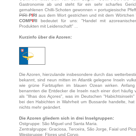
Gastronomie ab und steht für ein sehr scharfes Geri
gemahlenen Chilli-Schoten gewonnen = portugiesische Pfef
PIRI
-
P
I
RI
aus dem Wort gestrichen und mit dem Wörtchen "
COMP
I
RI
bedeutet für uns: "Handel mit azoreanischen
Produkten mit Leidenschaft" ...
Kurzinfo über die Azoren:
Die Azoren, hierzulande insbesondere durch das wetterbes
bekannt, sind neun mitten im Atlantik gelegene Inseln vulk
wie grüne Farbtupfen im blauen Ozean wirken. Anfang
benannten die Entdecker die Inseln nach einer dort häufi
als "Ilhas dos Açores", was im Deutschen "Habichtsinseln"
bei den Habichten in Wahrheit um Bussarde handelte, h
nichts mehr geändert.
Die Azoren gliedern sich in drei Inselgruppen:
Ostgruppe: São Miguel und Santa Maria.
Zentralgruppe: Graciosa, Terceira, São Jorge, Faial und Pico
Westgruppe: Flores und Corvo.